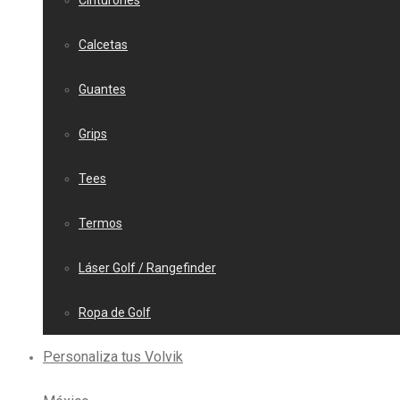
Cinturones
Calcetas
Guantes
Grips
Tees
Termos
Láser Golf / Rangefinder
Ropa de Golf
Personaliza tus Volvik