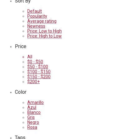
Sort By
Default
Popularity
Average rating
Newness
Price: Low to High
Price: High to Low
Price
All
$
0
-
$
50
$
50
-
$
100
$
100
-
$
150
$
150
-
$
200
$
200
+
Color
Amarillo
Azul
Blanco
Gris
Negro
Rosa
Tags