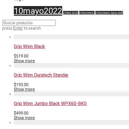
10mayo2022
cintos druh
cinturones.
cinturones para golf
press
Enter
to search
Grip Winn Black
$
519.00
Show more
Grip Winn Duratech Standar
$
193.00
Show more
Grip Winn Jumbo Black WPX60-BKS
$
499.00
Show more