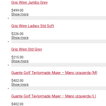
Grip Winn Jumbo Grey
$
499.00
Show more
Grip Winn Ladies Std Soft
$
226.00
Show more
Grip Winn Std Grey
$
215.00
Show more
Guante Golf Taylormade Mujer – Mano izquierda (M)
$
402.00
Show more
Guante Golf Taylormade Mujer – Mano izquierda (L)
$
402.00