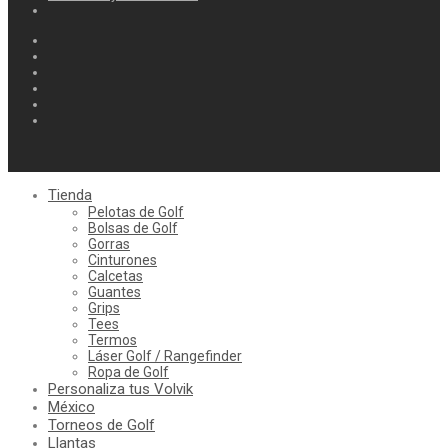
Tienda
Pelotas de Golf
Bolsas de Golf
Gorras
Cinturones
Calcetas
Guantes
Grips
Tees
Termos
Láser Golf / Rangefinder
Ropa de Golf
Personaliza tus Volvik
México
Torneos de Golf
Llantas