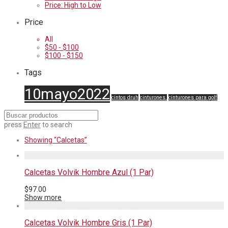
Price: High to Low
Price
All
$
50
-
$
100
$
100
-
$
150
Tags
10mayo2022
cintos druh
cinturones.
cinturones para golf
press
Enter
to search
Showing
“Calcetas”
Calcetas Volvik Hombre Azul (1 Par)
$
97.00
Show more
Calcetas Volvik Hombre Gris (1 Par)