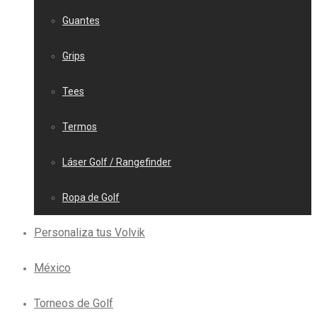
Guantes
Grips
Tees
Termos
Láser Golf / Rangefinder
Ropa de Golf
Personaliza tus Volvik
México
Torneos de Golf