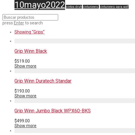
10mayo2022
cintos druh
cinturones.
cinturones para golf
press
Enter
to search
Showing
“Grips”
Grip Winn Black
$
519.00
Show more
Grip Winn Duratech Standar
$
193.00
Show more
Grip Winn Jumbo Black WPX60-BKS
$
499.00
Show more