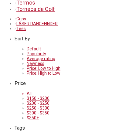
Termos
⁄
Torneos de Golf
⁄
⁄
Grips
⁄
LÁSER RANGEFINDER
⁄
Tees
Sort By
Default
Popularity
Average rating
Newness
Price: Low to High
Price: High to Low
Price
All
$
150
-
$
200
$
200
-
$
250
$
250
-
$
300
$
300
-
$
350
$
350
+
Tags