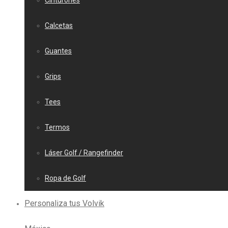
Cinturones
Calcetas
Guantes
Grips
Tees
Termos
Láser Golf / Rangefinder
Ropa de Golf
Personaliza tus Volvik