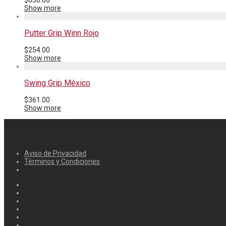
$
630.00
Show more
Putter Grip Winn Rojo
$
254.00
Show more
Swing Grip México
$
361.00
Show more
Aviso de Privacidad
Términos y Condiciones