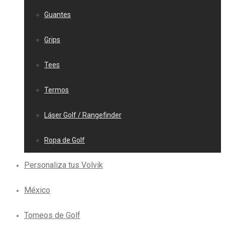
Guantes
Grips
Tees
Termos
Láser Golf / Rangefinder
Ropa de Golf
Personaliza tus Volvik
México
Torneos de Golf