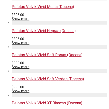
Pelotas Volvik Vivid Menta (Docena)
$
896.00
Show more
Pelotas Volvik Vivid Negras (Docena)
$
896.00
Show more
Pelotas Volvik Vivid Soft Rosas (Docena)
$
999.00
Show more
Pelotas Volvik Vivid Soft Verdes (Docena)
$
999.00
Show more
Pelotas Volvik Vivid XT Blancas (Docena)