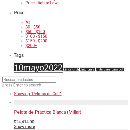
Price: High to Low
Price
All
$
0
-
$
50
$
50
-
$
100
$
100
-
$
150
$
150
-
$
200
$
200
+
Tags
10mayo2022
cintos druh
cinturones.
cinturones para golf
press
Enter
to search
Showing
“Pelotas de Golf”
Pelota de Práctica Blanca (Millar)
$
24,414.00
Show more