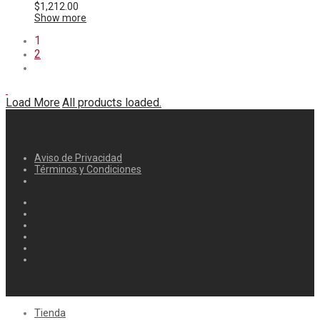
$
1,212.00
Show more
1
2
Load More
All products loaded.
Aviso de Privacidad
Términos y Condiciones
Tienda