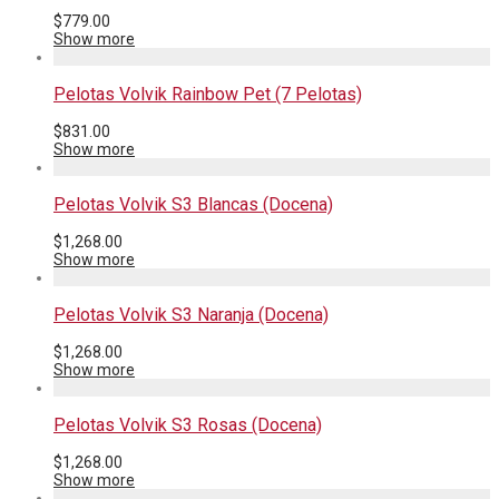
$
779.00
Show more
Pelotas Volvik Rainbow Pet (7 Pelotas)
$
831.00
Show more
Pelotas Volvik S3 Blancas (Docena)
$
1,268.00
Show more
Pelotas Volvik S3 Naranja (Docena)
$
1,268.00
Show more
Pelotas Volvik S3 Rosas (Docena)
$
1,268.00
Show more