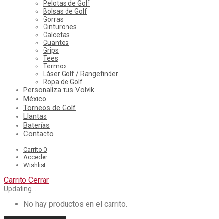
Pelotas de Golf
Bolsas de Golf
Gorras
Cinturones
Calcetas
Guantes
Grips
Tees
Termos
Láser Golf / Rangefinder
Ropa de Golf
Personaliza tus Volvik
México
Torneos de Golf
Llantas
Baterías
Contacto
Carrito
0
Acceder
Wishlist
Carrito
Cerrar
Updating…
No hay productos en el carrito.