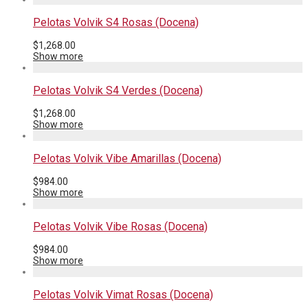
Pelotas Volvik S4 Rosas (Docena)
$
1,268.00
Show more
Pelotas Volvik S4 Verdes (Docena)
$
1,268.00
Show more
Pelotas Volvik Vibe Amarillas (Docena)
$
984.00
Show more
Pelotas Volvik Vibe Rosas (Docena)
$
984.00
Show more
Pelotas Volvik Vimat Rosas (Docena)