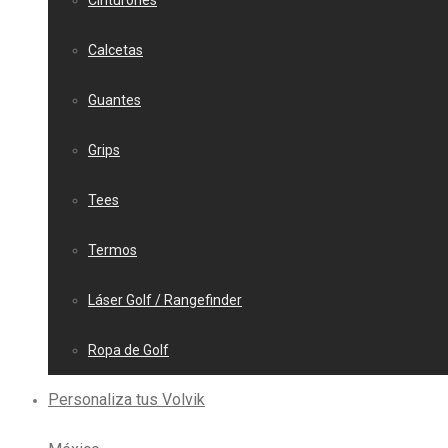
Cinturones
Calcetas
Guantes
Grips
Tees
Termos
Láser Golf / Rangefinder
Ropa de Golf
Personaliza tus Volvik