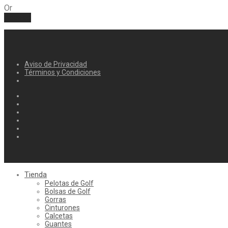
Or
Acceso
Aviso de Privacidad
Términos y Condiciones
Tienda
Pelotas de Golf
Bolsas de Golf
Gorras
Cinturones
Calcetas
Guantes