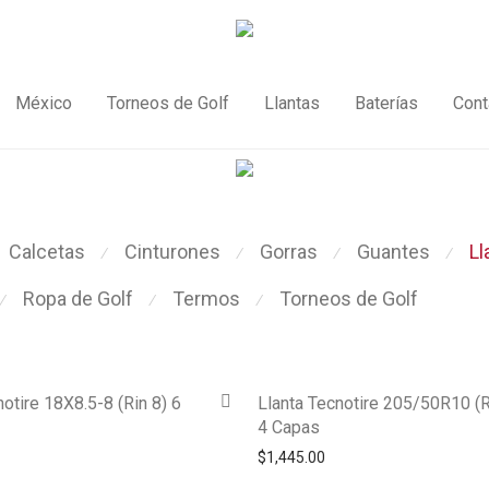
México
Torneos de Golf
Llantas
Baterías
Cont
Calcetas
Cinturones
Gorras
Guantes
Ll
⁄
⁄
⁄
⁄
Ropa de Golf
Termos
Torneos de Golf
⁄
⁄
⁄
notire 18X8.5-8 (Rin 8) 6
Llanta Tecnotire 205/50R10 (R
4 Capas
$
1,445.00