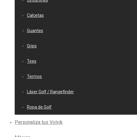
Cinturones
Calcetas
Guantes
Grips
Tees
Termos
Láser Golf / Rangefinder
Ropa de Golf
Personaliza tus Volvik