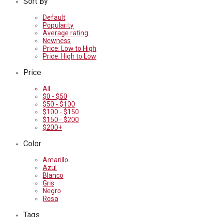
Sort By
Default
Popularity
Average rating
Newness
Price: Low to High
Price: High to Low
Price
All
$
0
-
$
50
$
50
-
$
100
$
100
-
$
150
$
150
-
$
200
$
200
+
Color
Amarillo
Azul
Blanco
Gris
Negro
Rosa
Tags