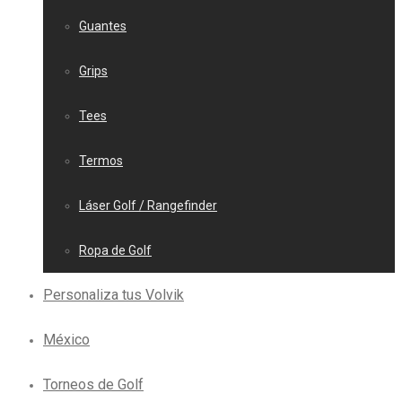
Guantes
Grips
Tees
Termos
Láser Golf / Rangefinder
Ropa de Golf
Personaliza tus Volvik
México
Torneos de Golf