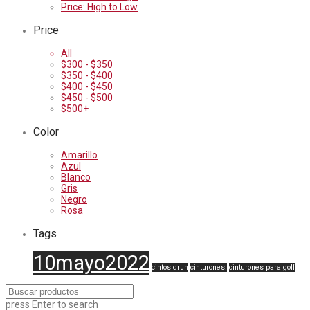
Price: High to Low
Price
All
$
300
-
$
350
$
350
-
$
400
$
400
-
$
450
$
450
-
$
500
$
500
+
Color
Amarillo
Azul
Blanco
Gris
Negro
Rosa
Tags
10mayo2022
cintos druh
cinturones.
cinturones para golf
press
Enter
to search