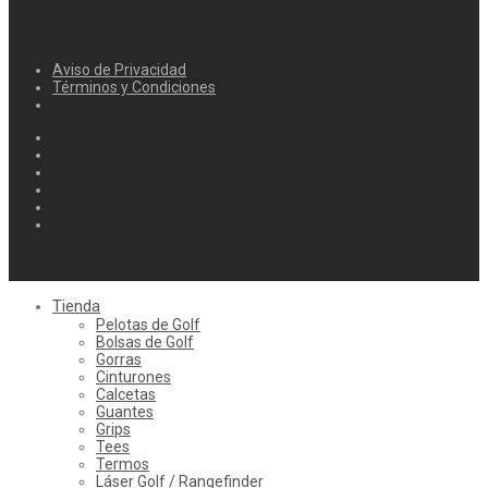
Aviso de Privacidad
Términos y Condiciones
Tienda
Pelotas de Golf
Bolsas de Golf
Gorras
Cinturones
Calcetas
Guantes
Grips
Tees
Termos
Láser Golf / Rangefinder