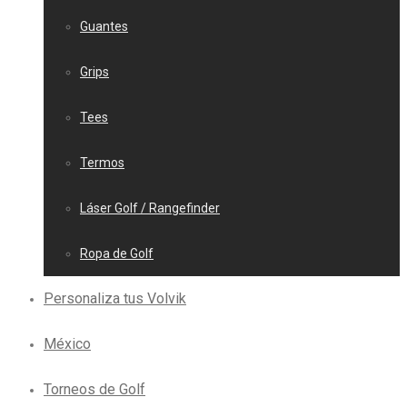
Guantes
Grips
Tees
Termos
Láser Golf / Rangefinder
Ropa de Golf
Personaliza tus Volvik
México
Torneos de Golf