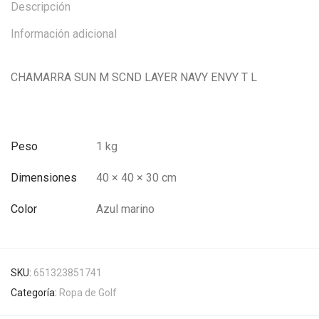
Descripción
Información adicional
CHAMARRA SUN M SCND LAYER NAVY ENVY T L
Peso
1 kg
Dimensiones
40 × 40 × 30 cm
Color
Azul marino
SKU:
651323851741
Categoría:
Ropa de Golf