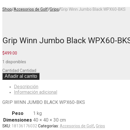
Shop
/
Accesorios de Golf
/
Grips
/
Grip Winn Jumbo Black WPX60-BKS
Grip Winn Jumbo Black WPX60-BK
$
499.00
1 disponibles
Cantidad
Cantidad
Añadir al carrito
Descripción
Información adicional
GRIP WINN JUMBO BLACK WPX60-BKS
Peso
1 kg
Dimensiones
40 × 40 × 30 cm
SKU:
18136176032
Categorías:
Accesorios de Golf
,
Grips