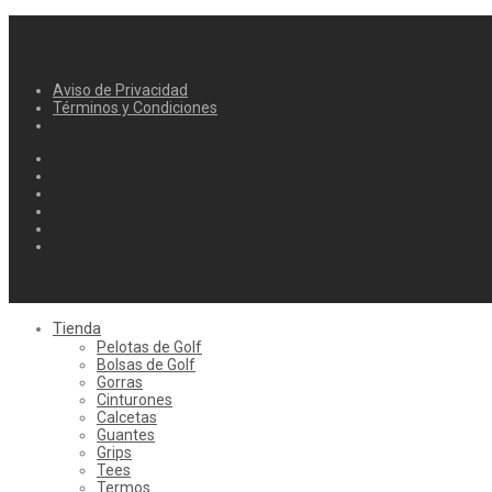
Aviso de Privacidad
Términos y Condiciones
Tienda
Pelotas de Golf
Bolsas de Golf
Gorras
Cinturones
Calcetas
Guantes
Grips
Tees
Termos