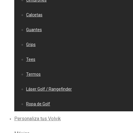
Cinturones
Calcetas
Guantes
Grips
Tees
Termos
Láser Golf / Rangefinder
Ropa de Golf
Personaliza tus Volvik