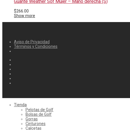
Guante Weather Sof Mujer – Mano derecha (S)
$
266.00
Show more
Aviso de Privacidad
Términos y Condiciones
Tienda
Pelotas de Golf
Bolsas de Golf
Gorras
Cinturones
Calcetas