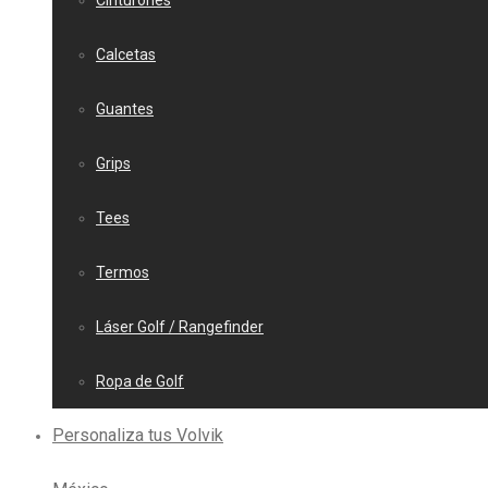
Cinturones
Calcetas
Guantes
Grips
Tees
Termos
Láser Golf / Rangefinder
Ropa de Golf
Personaliza tus Volvik