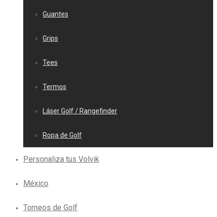
Guantes
Grips
Tees
Termos
Láser Golf / Rangefinder
Ropa de Golf
Personaliza tus Volvik
México
Torneos de Golf