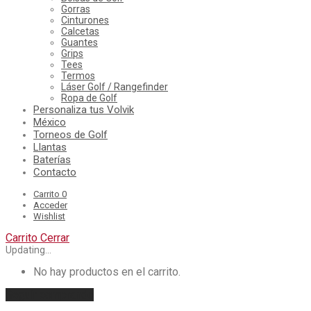
Gorras
Cinturones
Calcetas
Guantes
Grips
Tees
Termos
Láser Golf / Rangefinder
Ropa de Golf
Personaliza tus Volvik
México
Torneos de Golf
Llantas
Baterías
Contacto
Carrito
0
Acceder
Wishlist
Carrito
Cerrar
Updating…
No hay productos en el carrito.
Seguir comprando