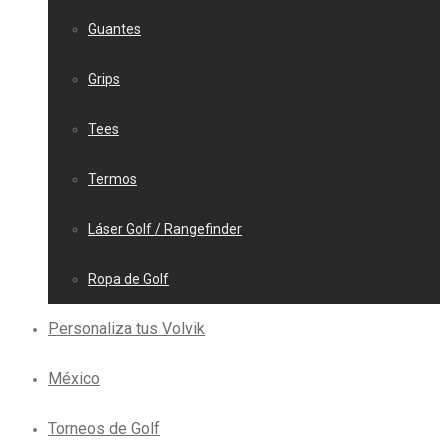
Guantes
Grips
Tees
Termos
Láser Golf / Rangefinder
Ropa de Golf
Personaliza tus Volvik
México
Torneos de Golf