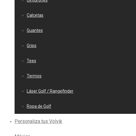
Cinturones
Calcetas
Guantes
Grips
Tees
Termos
Láser Golf / Rangefinder
Ropa de Golf
Personaliza tus Volvik