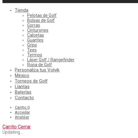
Tienda
Pelotas de Golf
Bolsas de Golf
Gorras
Cinturones
Calcetas
Guantes
Grips
Tees
Termos
Láser Golf / Rangefinder
Ropa de Golf
Personaliza tus Volvik
México
Torneos de Golf
Llantas
Baterías
Contacto
Carrito
0
Acceder
Wishlist
Carrito
Cerrar
Updating…