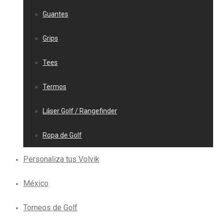
Guantes
Grips
Tees
Termos
Láser Golf / Rangefinder
Ropa de Golf
Personaliza tus Volvik
México
Torneos de Golf