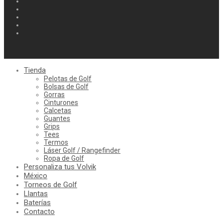
Tienda
Pelotas de Golf
Bolsas de Golf
Gorras
Cinturones
Calcetas
Guantes
Grips
Tees
Termos
Láser Golf / Rangefinder
Ropa de Golf
Personaliza tus Volvik
México
Torneos de Golf
Llantas
Baterías
Contacto