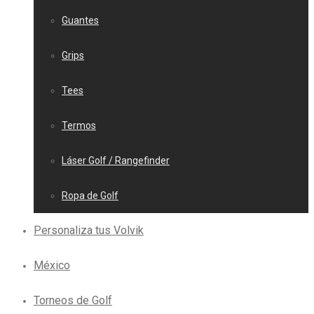
Guantes
Grips
Tees
Termos
Láser Golf / Rangefinder
Ropa de Golf
Personaliza tus Volvik
México
Torneos de Golf