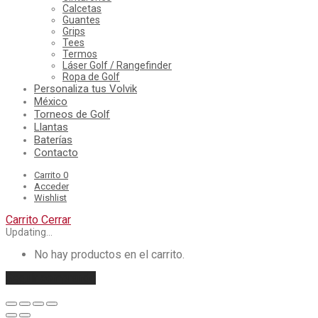
Calcetas
Guantes
Grips
Tees
Termos
Láser Golf / Rangefinder
Ropa de Golf
Personaliza tus Volvik
México
Torneos de Golf
Llantas
Baterías
Contacto
Carrito
0
Acceder
Wishlist
Carrito
Cerrar
Updating…
No hay productos en el carrito.
Seguir comprando