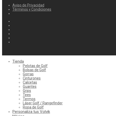
Aviso de Privacidad
Términos y Condiciones
Tienda
Pelotas de Golf
Bolsas de Golf
Gorras
Cinturones
Calcetas
Guantes
Grips
Tees
Termos
Láser Golf / Rangefinder
Ropa de Golf
Personaliza tus Volvik