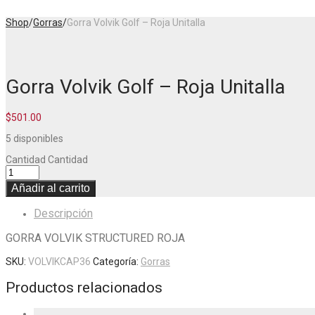
Shop
/
Gorras
/
Gorra Volvik Golf – Roja Unitalla
Gorra Volvik Golf – Roja Unitalla
$
501.00
5 disponibles
Cantidad
Cantidad
Añadir al carrito
Descripción
GORRA VOLVIK STRUCTURED ROJA
SKU:
VOLVIKCAP36
Categoría:
Gorras
Productos relacionados