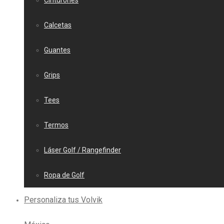
Cinturones
Calcetas
Guantes
Grips
Tees
Termos
Láser Golf / Rangefinder
Ropa de Golf
Personaliza tus Volvik