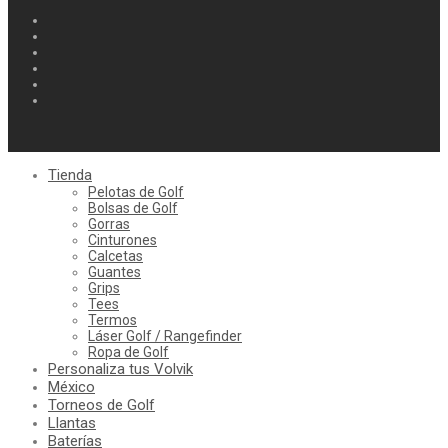
Tienda
Pelotas de Golf
Bolsas de Golf
Gorras
Cinturones
Calcetas
Guantes
Grips
Tees
Termos
Láser Golf / Rangefinder
Ropa de Golf
Personaliza tus Volvik
México
Torneos de Golf
Llantas
Baterías