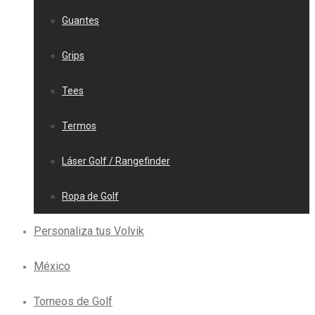
Guantes
Grips
Tees
Termos
Láser Golf / Rangefinder
Ropa de Golf
Personaliza tus Volvik
México
Torneos de Golf