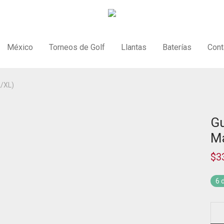
México
Torneos de Golf
Llantas
Baterías
Cont
L/XL)
Gu
Ma
$
3
6 