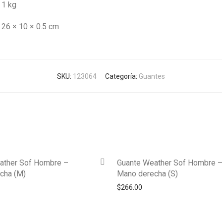
1 kg
26 × 10 × 0.5 cm
SKU:
123064
Categoría:
Guantes
ather Sof Hombre –
Guante Weather Sof Hombre 
cha (M)
Mano derecha (S)
$
266.00