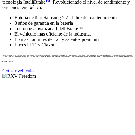
tecnología IntelliBrake
™
. Revolucionado el nivel de rendimiento y
eficiencia energética.
Batería de litio Samsung 2.2 | Libre de mantenimiento.
8 años de garantía en la batería
Tecnología avanzada IntelliBrake
™
.
El vehículo más eficiente de la industria.
Llantas con rines de 12" y asientos premium.
Luces LED y Claxón.
*Accesorios adicionales se venden por separado: sonido, pantalla, areneros, hielera, lavabolas, cubrebastones, espejos retrovisores,
entre otros.
Cotizar vehículo