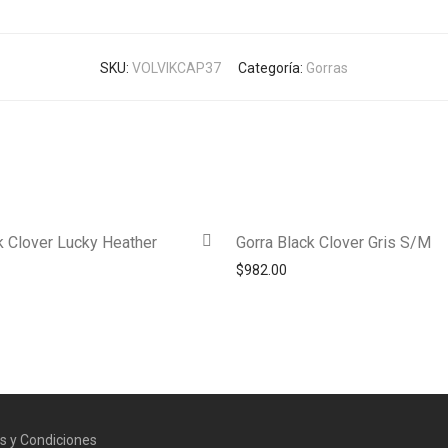
SKU:
VOLVIKCAP37
Categoría:
Gorras
k Clover Lucky Heather
Gorra Black Clover Gris S/M
$
982.00
s y Condiciones