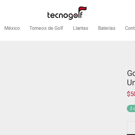
México
Torneos de Golf
Llantas
Baterías
Cont
Go
Un
$
5
2 