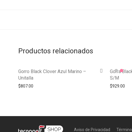
Productos relacionados
Gorro Black Clover Azul Marino –
Gorra Blac
Unitalla
S/M
$
807.00
$
929.00
Aviso de Privacidad
Término